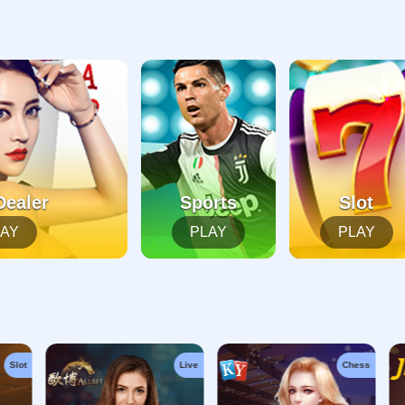
404错误
抱歉，找不到该页面
返回首页