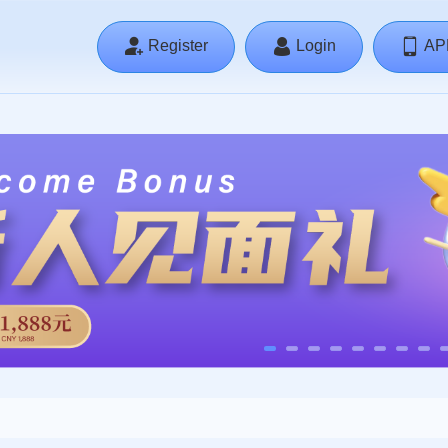
网站首页
关于我们
新闻资讯
相关问答
联系我们
网站首页
404
404