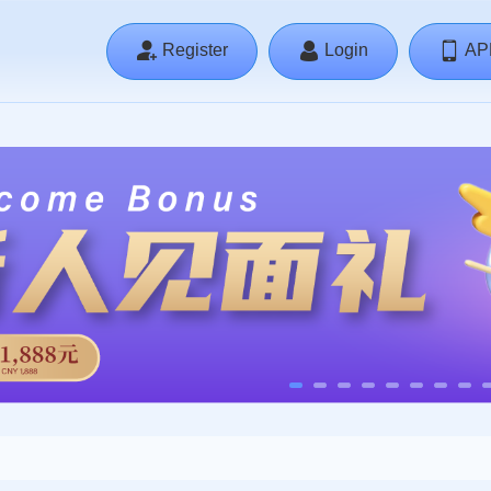
网站首页
关于我们
新闻资讯
相关问答
联系我们
网站首页
404
404