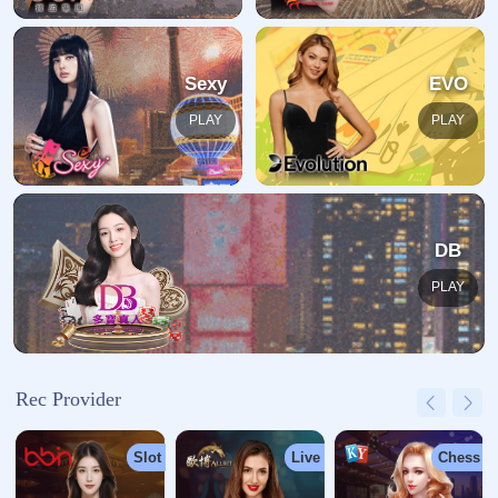
术热区 射门分布 期望进球xG等高级数据 这种信息密度极高的
体验 正是2026世界杯周期内各家平台竞争的关键方向