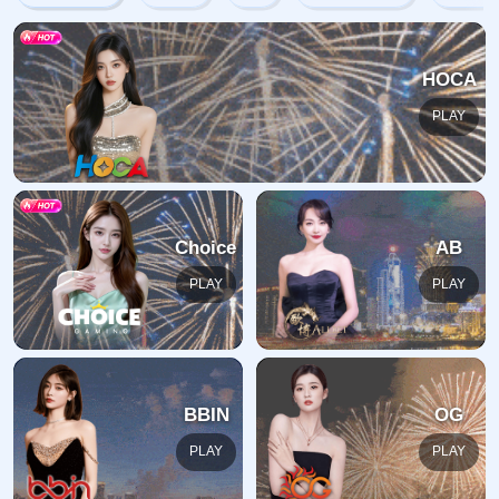
作者:
Admin
栏目:
新闻资讯
时间:
2026-06-26T02:10:25+08:00
2026
分享至:
2026世界杯投注网页版热门趋势解析
对于深耕体育赛事的玩家来说 2026年联合承办的世界杯不仅是
一场全球足球盛宴 也是线上体育平台竞相争夺的黄金窗口 尤其
是以2026世界杯投注网页版热门玩法为核心的市场布局 已经在
预选赛阶段悄然展开 许多平台从界面设计 数据支持到玩法创新
密集发力 希望在下一轮世界杯周期中占据更多用户时间 对于普
通用户而言 如何在合规前提下合理参与 如何辨别平台质量与玩
法价值 以及如何理解背后的赔率逻辑 都是需要提前思考的问题
世界杯投注网页版的核心吸引力不仅在于随时随地的便捷操作
更在于它围绕比赛打造出的整体参与感 从赛前分析 即时盘变动
到赛后数据复盘 一套完整链条让观赛从单纯的情绪波动升级为
带有策略思考和风险管理的过程 与传统线下投注相比 网页版更
强调多屏联动 例如一边观看高清直播 一边在网页上查看球队战