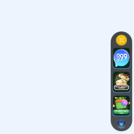
式的损失。
比较成熟的做法往往包括几点 在世界杯开赛前就确定一笔可以
完全承受损失的娱乐资金，并明确提醒自己这笔钱是用于提升观
赛乐趣的“门票费用”，而非用来“挣钱”。在实际操作中采取分
散、低倍数、低压力策略，例如单场资金不超过总预算的5% 或
者更低。刻意将投注与情绪分开，避免因为支持的球队失利而情
绪失控，进而做出缺乏理性依据的追注行为。在高密度赛程的世
界杯期间，这种自控能力往往比任何数据模型都更具价值。
世界杯投注最新格局下的机会与风险平衡
综合来看，“世界杯投注最新”所呈现的图景是 多元玩法高度繁
荣、数据工具日益普及、赔率信息更透明，但同时也伴随着节奏
更快、选择更多、心理波动更强的双刃效应。对于普通球迷而
言，关键不在于追逐所有“最新玩法”，而在于在信息洪流中找到
适合自己的参与方式——用足够的理性拥抱适度的刺激，用有限
的资金换取更深度的观赛体验，而不是被投注本身牵着走。
需求表单