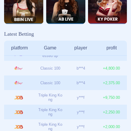
而是拥有角球、控球率、球员数据、让分盘、大小球以及串关组
合等，使得你在遇到冷门或赔率不理想时，仍能灵活调整下注方
向。
从“能进得去”到“玩得明白”定位最佳入口的实用思路
很多人在寻找2026世界杯竞猜最新地址时，习惯依赖搜索或零
散推荐，但真正高效的方式，是建立一套自己可控的过滤流程。
你可以将候选入口划分为几类：新闻资讯类、数据统计类、互动
社区类以及综合竞猜类，然后用“信息完整度 + 历史口碑 + 技术
风控表现”三个维度进行初筛。对于综合平台，不妨从几个小指
标切入：是否有透明的历史赔率记录是否提供赛中动态盘口走势
图是否开放可验证的成交量数据。关注平台在以往大赛中的表
现，例如是否在2022世界杯、欧洲杯或洲际赛事中保持了稳定
结算和正常服务。从经验看，一个平台若能经受多届大赛考验，
它在2026世界杯期间维持“最新地址稳定在线”的概率就更高。
换句话说，真正的“最佳”往往是长期稳定下来的结果，而非临时
蹿红的短期热门。