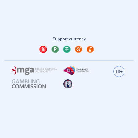
关注我们
栏目导航
关于我们
新闻资讯
相关问答
联系我们